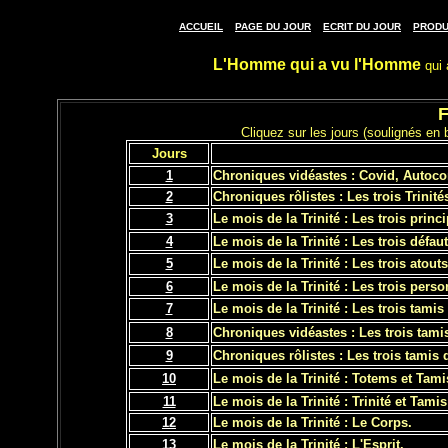
/
/
/
ACCUEIL
PAGE DU JOUR
ECRIT DU JOUR
PRODU
L'Homme qui a vu l'Homme
qui 
F
Cliquez sur les jours (soulignés en 
Jours
1
Chroniques vidéastes : Covid, Autoc
2
Chroniques rôlistes : Les trois Trinité
3
Le mois de la Trinité : Les trois princi
4
Le mois de la Trinité : Les trois défau
5
Le mois de la Trinité : Les trois atout
6
Le mois de la Trinité : Les trois pers
7
Le mois de la Trinité : Les trois tamis
8
Chroniques vidéastes : Les trois tami
9
Chroniques rôlistes : Les trois tamis 
10
Le mois de la Trinité : Totems et Tami
11
Le mois de la Trinité : Trinité et Tamis
12
Le mois de la Trinité : Le Corps.
13
Le mois de la Trinité : L'Esprit.