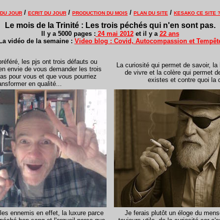
/
/
/
/
 DU JOUR
ECRIT DU JOUR
PRODUCTION DU MOIS
PLAN DU SITE
KESAKO CE SITE 
Le mois de la Trinité : Les trois péchés qui n'en sont pas.
Il y a 5000 pages :
24 mai 2012
et il y a
22 ans
La vidéo de la semaine :
Video blog : Covid, Autocompassion et Tempêt
éféré, les pjs ont trois défauts ou
La curiosité qui permet de savoir, la
ien envie de vous demander les trois
de vivre et la colère qui permet d
pas pour vous et que vous pourriez
existes et contre quoi la d
ansformer en qualité...
_
les ennemis en effet, la luxure parce
Je ferais plutôt un éloge du mens