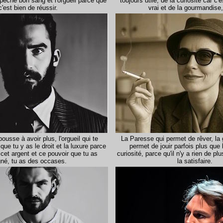
péché bon sang et l'orgueil parce que
toujours utile, de la curiosité car c'
c'est bien de réussir.
vrai et de la gourmandise,
pousse à avoir plus, l'orgueil qui te
La Paresse qui permet de rêver, la
que tu y as le droit et la luxure parce
permet de jouir parfois plus que l
cet argent et ce pouvoir que tu as
curiosité, parce qu'il n'y a rien de plu
né, tu as des occases.
la satisfaire.