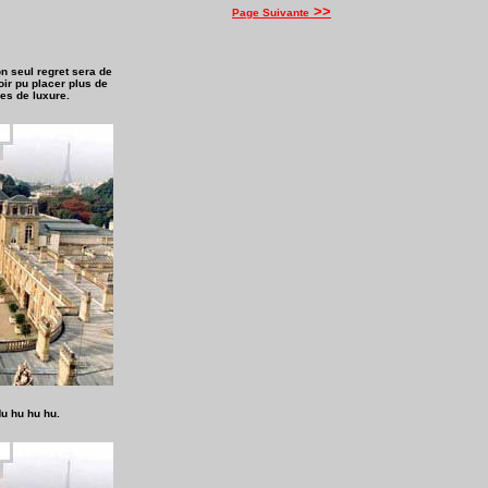
>>
Page Suivante
 seul regret sera de
ir pu placer plus de
les de luxure.
u hu hu hu.