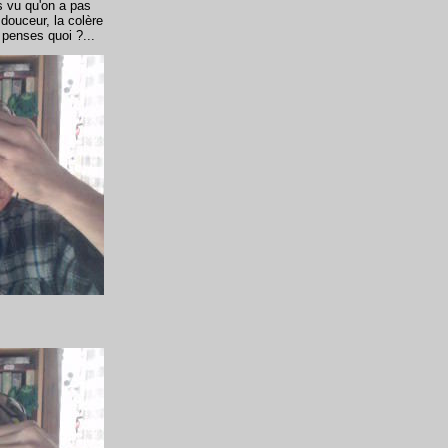
s vu qu'on a pas
 douceur, la colère
n penses quoi ?...