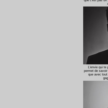
que c'est pas un 
L'envie qui te 
permet de savoir 
que avec tout 
gag