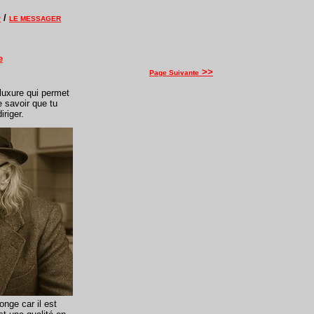
/
?
LE MESSAGER
e
>>
Page Suivante
 luxure qui permet
e savoir que tu
iriger.
onge car il est