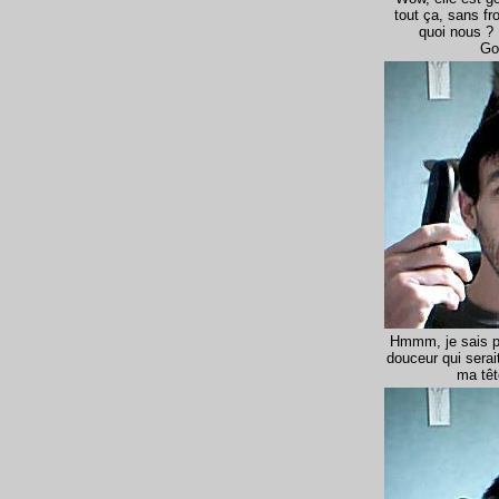
tout ça, sans fro
quoi nous ? 
Go
Hmmm, je sais p
douceur qui serait
ma têt