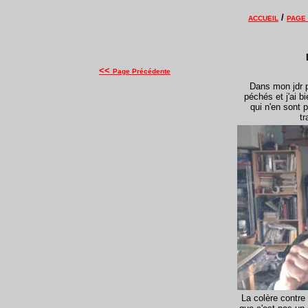
/
ACCUEIL
PAGE
<<
Page Précédente
Dans mon jdr pr
péchés et j'ai b
qui n'en sont 
tr
La colère contre 