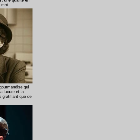
est une qualité en
 moi...
 gourmandise qui
a luxure et la
s gratifiant que de