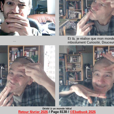
Et là, je réalise que mon monde
...
mbsolument Curiosité, Douceur 
Dédié à un monde Idéal
Retour février 2026
/ Page 8138 /
©Ebatbuok 2026