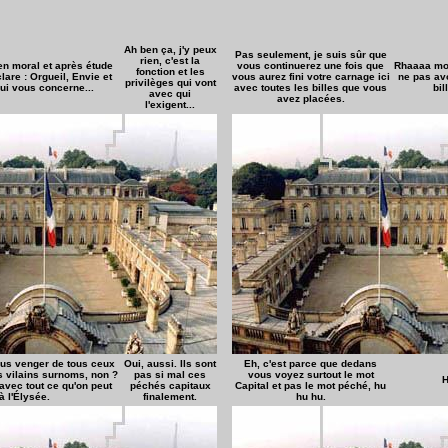
Ah ben ça, j'y peux
Pas seulement, je suis sûr que
rien, c'est la
en moral et après étude
vous continuerez une fois que
Rhaaaa mon
fonction et les
lare : Orgueil, Envie et
vous aurez fini votre carnage ici
ne pas avo
privilèges qui vont
ui vous concerne...
avec toutes les billes que vous
bil
avec qui
avez placées.
l'exigent...
_
ous venger de tous ceux
Oui, aussi. Ils sont
Eh, c'est parce que dedans
s vilains surnoms, non ?
pas si mal ces
vous voyez surtout le mot
H
avec tout ce qu'on peut
péchés capitaux
Capital et pas le mot péché, hu
à l'Élysée.
finalement.
hu hu.