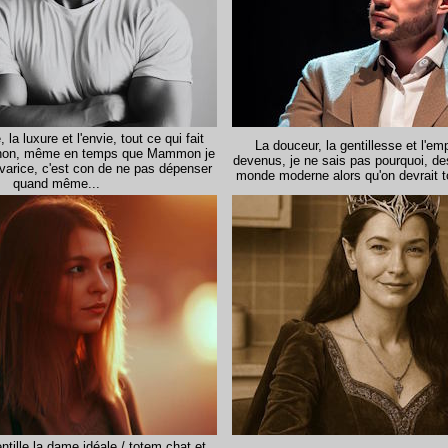
la luxure et l'envie, tout ce qui fait
La douceur, la gentillesse et l'em
Et non, même en temps que Mammon je
devenus, je ne sais pas pourquoi, d
avarice, c'est con de ne pas dépenser
monde moderne alors qu'on devrait t
quand même...
ntille la dame idéale / totem chat et