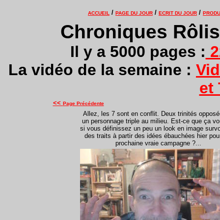
/
/
/
ACCUEIL
PAGE DU JOUR
ECRIT DU JOUR
PRODU
Chroniques Rôliste
Il y a 5000 pages :
2
La vidéo de la semaine :
Vi
et
<<
Page Précédente
Allez, les 7 sont en conflit. Deux trinités oppos
un personnage triple au milieu. Est-ce que ça v
si vous définissez un peu un look en image survo
des traits à partir des idées ébauchées hier po
prochaine vraie campagne ?...