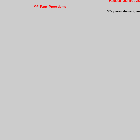
Retour Juillet 2
<<
Page Précédente
*Ca parait dément, ma