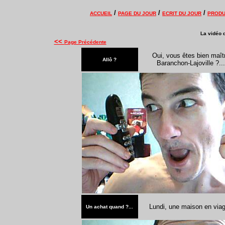
/
/
/
ACCUEIL
PAGE DU JOUR
ECRIT DU JOUR
PRODU
La vidéo d
<<
Page Précédente
Oui, vous êtes bien maît
Allô ?
Baranchon-Lajoville ?
...
Lundi, une maison en viag
Un achat quand ?...