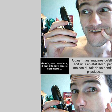
Ouais, mais imaginez qu'el
Aaaah, non monsieur,
soit plus
en état d'occuper
il faut attendre qu'elle
maison du fait de sa condi
soit morte...
physique...