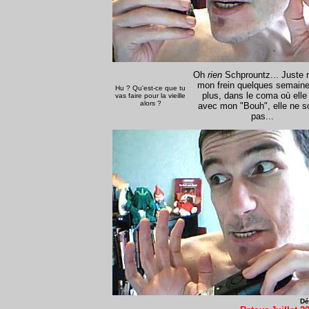
Oh
rien
Schprountz... Juste 
mon frein quelques semain
Hu ? Qu'est-ce que tu
plus, dans le coma où elle
vas faire pour la vieille
alors ?
avec mon "Bouh", elle ne so
pas...
Dé