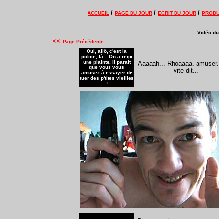
/
/
/
ACCUEIL
PAGE DU JOUR
ECRIT DU JOUR
PRODU
Vidéo du 
<<
Page Précédente
Oui, allô, c'est la
police, là... On a reçu
une plainte. Il parait
A
aaaah...
Rhoaaaa, amuser, 
que vous vous
vite dit...
amusez à essayer de
tuer des p'tites vieilles
!