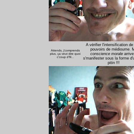
A vérifier l'intensification d
pouvoirs de médioume. 
Attends, j'comprends
conscience morale
arrive
plus, ça veut dire quoi
c'coup d'fil...
s'manifester sous la forme d'u
pitin !!!