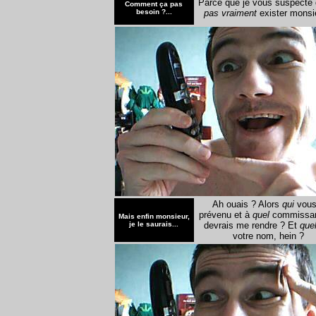
Parce que je vous suspecte
Comment ça pas
besoin ?...
pas vraiment
exister monsi
Ah ouais ? Alors
qui
vous
prévenu et à
quel
commissari
Mais enfin monsieur,
je le saurais...
devrais me rendre ? Et
que
votre nom, hein ?