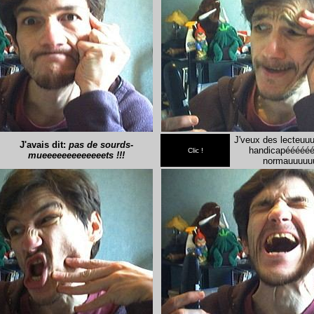
J'veux des lecteuu
J'avais dit:
pas de sourds-
handicapéééééé
Clic !
mueeeeeeeeeeeeets
!!!
normauuuuuu