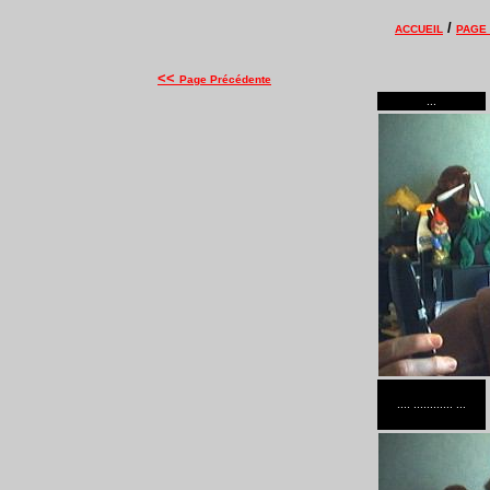
/
ACCUEIL
PAGE
<<
Page Précédente
...
.... ............ ...