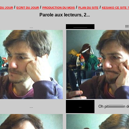
/
/
/
/
 DU JOUR
ECRIT DU JOUR
PRODUCTION DU MOIS
PLAN DU SITE
KESAKO CE SITE 
Parole aux lecteurs, 2...
...
!!!
................
...
Oh pitiiiiiiiiiiiiiiii
...