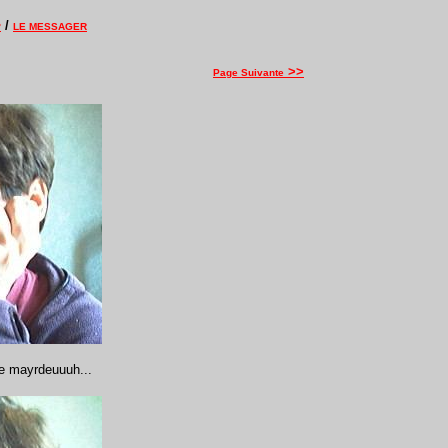
/
?
LE MESSAGER
>>
Page Suivante
in de mayrdeuuuh...