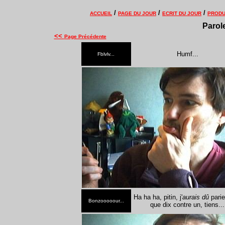
/
/
/
ACCUEIL
PAGE DU JOUR
ECRIT DU JOUR
PRODU
Parole
<<
Page Précédente
Humf...
Fblvlv...
Ha ha ha, pitin, j'
aurais dû
parie
Bonzooooour...
que dix contre un, tiens...