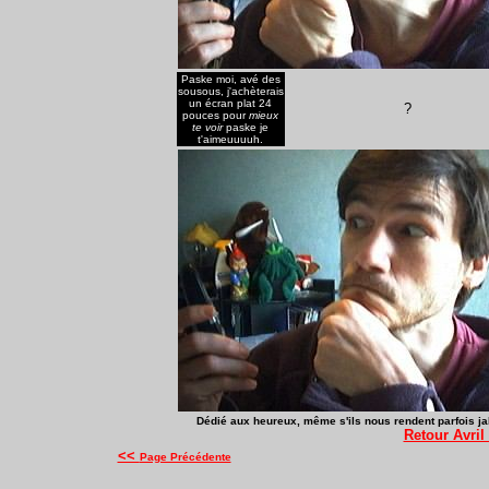
Paske moi, avé des
sousous, j'achèterais
un écran plat 24
?
pouces pour
mieux
te voir
paske je
t'aimeuuuuh.
Dédié aux heureux, même s'ils nous rendent parfois jalo
Retour Avril
<<
Page Précédente