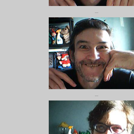
...
...