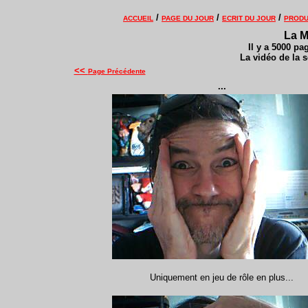
/
/
/
ACCUEIL
PAGE DU JOUR
ECRIT DU JOUR
PRODU
La M
Il y a 5000 pa
La vidéo de la 
<<
Page Précédente
...
Uniquement en jeu de rôle en plus...