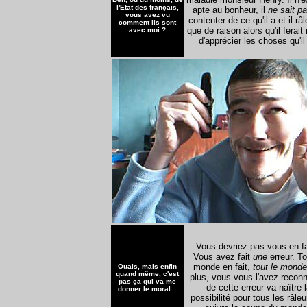
l'Etat des français,
apte au bonheur, il
ne sait p
vous avez vu
contenter de ce qu'il a et il râl
comment ils sont
que de raison alors qu'il ferai
avec moi ?
d'apprécier les choses qu'il 
Vous devriez pas vous en fa
Vous avez fait
une
erreur. To
monde en fait,
tout le monde
Ouais, mais enfin
quand même, c'est
plus, vous vous l'avez reconn
pas ça qui va me
de cette erreur va naître 
donner le moral...
possibilité pour tous les râle