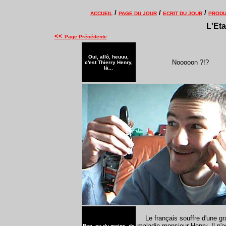
/
/
/
ACCUEIL
PAGE DU JOUR
ECRIT DU JOUR
PRODU
L'Eta
<<
Page Précédente
Oui, allô, heuuu,
Nooooon ?!?
c'est Thierry Henry,
là...
Le français souffre d'une g
maladie monsieur Henry. Il n'e
Ben, ou du moins, de