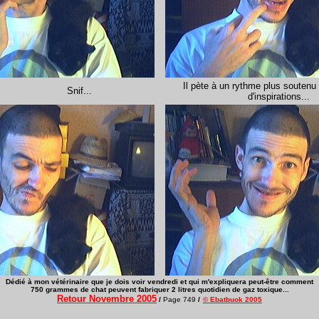
Il pète à un rythme plus soutenu 
Snif...
d'inspirations...
Dédié à mon vétérinaire que je dois voir vendredi et qui m'expliquera peut-être comment
750 grammes de chat peuvent fabriquer 2 litres quotidien de gaz toxique...
Retour Novembre 2005
/
Page 749
/
© Ebatbuok 2005