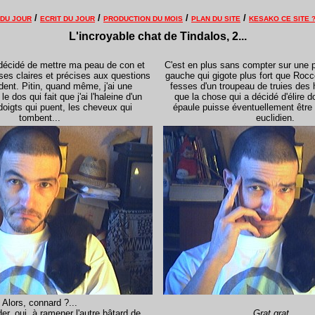
/
/
/
/
 DU JOUR
ECRIT DU JOUR
PRODUCTION DU MOIS
PLAN DU SITE
KESAKO CE SITE 
L'incroyable chat de Tindalos, 2...
i décidé de mettre ma peau de con et
C'est en plus sans compter sur
une p
ses claires et précises aux questions
gauche qui gigote plus fort que Rocc
dent. Pitin, quand même, j'ai une
fesses d'un troupeau de truies des ho
le dos qui fait que j'ai l'haleine d'un
que la chose qui a décidé d'élire 
doigts qui puent, les cheveux qui
épaule puisse éventuellement être
tombent...
euclidien.
_
Alors, connard ?...
er, oui, à ramener l'autre bâtard de
Grat grat
...