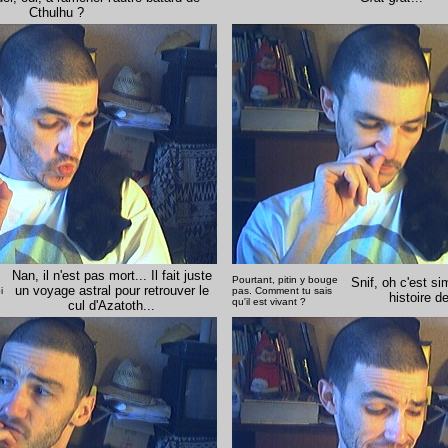
Cthulhu ?
Nan, il n'est pas mort... Il fait juste
Pourtant, pitin y bouge
Snif, oh c'est si
un voyage astral pour retrouver le
i
pas. Comment tu sais
histoire d
qu'il est vivant ?
cul d'Azatoth...