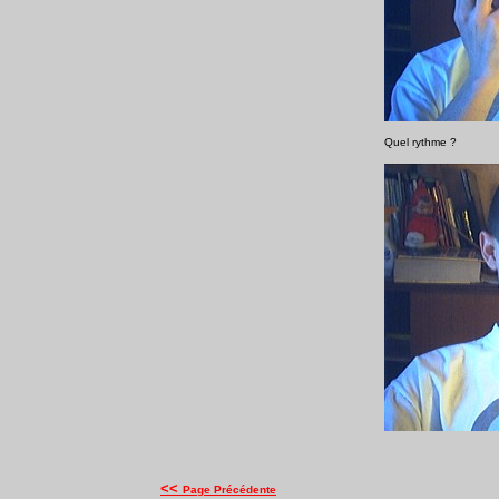
Quel rythme ?
<<
Page Précédente