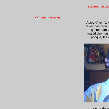
/
ACCUEIL
PAGE
<<
Page Précédente
Aujourd'hui, j'a
d'avoir des répon
qui me tarau
malédiction sur 
phoque, les 
Tu vas te décid