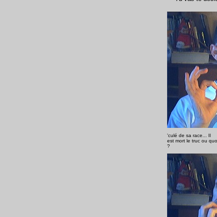
'culé de sa race...
Il
est mort le truc ou quo
?