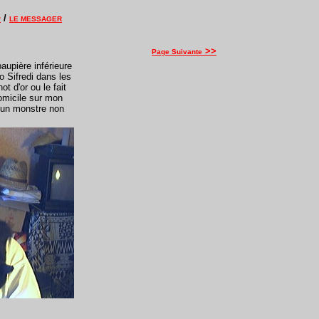
/
?
LE MESSAGER
>>
Page Suivante
aupière inférieure
o Sifredi dans les
t d'or ou le fait
domicile sur mon
 un monstre non