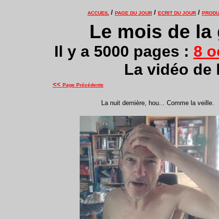
/
/
/
ACCUEIL
PAGE DU JOUR
ECRIT DU JOUR
PRODU
Le mois de la 
Il y a 5000 pages :
8 o
La vidéo de 
<<
Page Précédente
La nuit dernière, hou... Comme la veille.