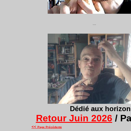
...
Dédié
aux horizons
Retour Juin 2026
/ P
<<
Page Précédente