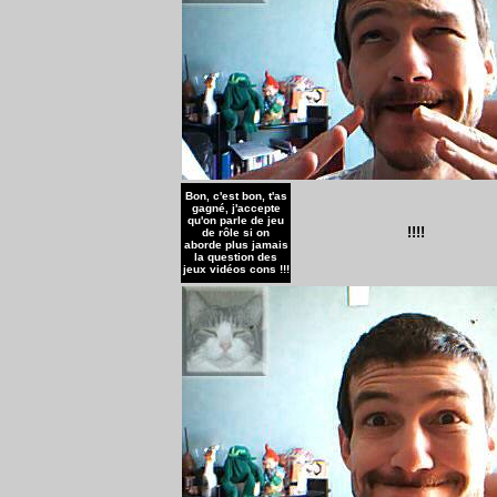
Bon, c'est bon, t'as
gagné, j'accepte
qu'on parle de jeu
!!!!
de rôle si on
aborde plus jamais
la question des
jeux vidéos cons !!!