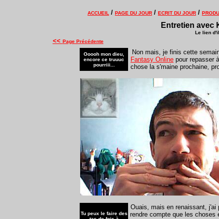
/
/
/
ACCUEIL
PAGE DU JOUR
ECRIT DU JOUR
PRODU
Entretien avec 
Le lien d'
<<
Page Précédente
Non mais, je finis cette semai
Ooooh mon dieu,
Fantasy Online
pour repasser à
encore ce truuuc
pourriii...
chose la s'maine prochaine, pro
Ouais, mais en renaissant, j'ai
Tu peux le faire des
rendre compte que les choses é
tas de fois à