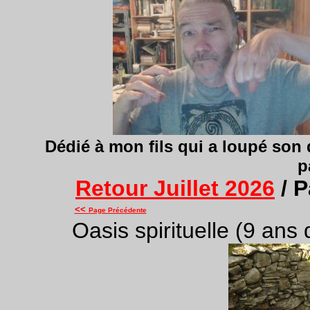
Dédié
à mon fils qui a loupé son 
p
Retour Juillet 2026
/ P
<<
Page Précédente
Oasis spirituelle (9 ans 