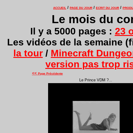
/
/
/
ACCUEIL
PAGE DU JOUR
ECRIT DU JOUR
PRODU
Le mois du co
Il y a 5000 pages :
23 
Les vidéos de la semaine (f
la tour
/
Minecraft Dungeon
version pas trop r
<<
Page Précédente
Le Prince VDM ?...