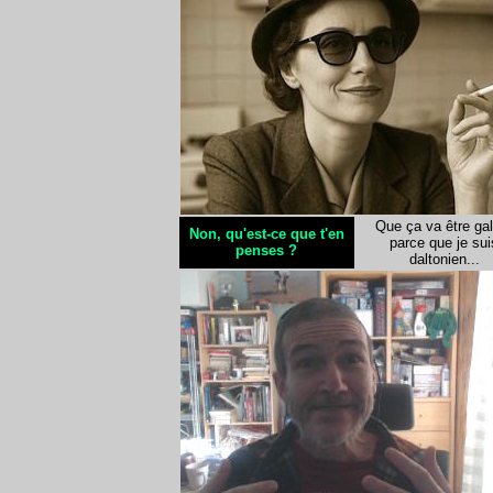
Que ça va être ga
Non, qu'est-ce que t'en
parce que je sui
penses ?
daltonien...