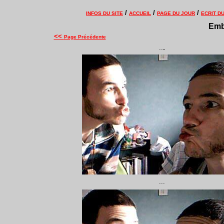
/
/
/
INFOS DU SITE
ACCUEIL
PAGE DU JOUR
ECRIT D
Embr
<<
Page Précédente
.
..
...