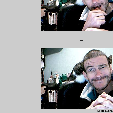
...
D
édié aux ta