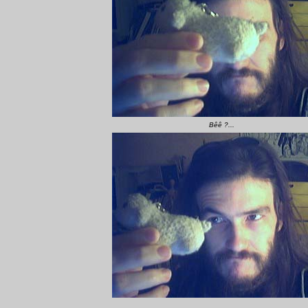
Bêê ?...
...