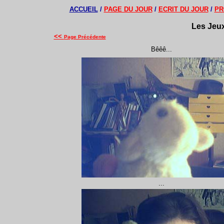
ACCUEIL
/
PAGE DU JOUR
/
ECRIT DU JOUR
/
PR
Les Jeux
<<
Page Précédente
Bêêê...
...