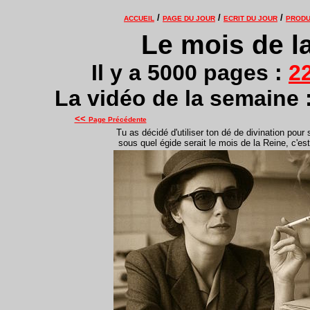
/
/
/
ACCUEIL
PAGE DU JOUR
ECRIT DU JOUR
PRODU
Le mois de la
Il y a 5000 pages :
2
La vidéo de la semaine 
<<
Page Précédente
Tu as décidé d'utiliser ton dé de divination pour 
sous quel égide serait le mois de la Reine, c'es