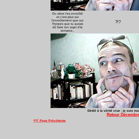
Ou alors t'es envoûté
et c'est plus sur
l'envoûtement que sur
?!?
l'herpes que tu aurais
dû faire ton sujet d'la
semaine.,
Dédié à la vérité crue : je suis mal
Retour Décembr
<<
Page Précédente