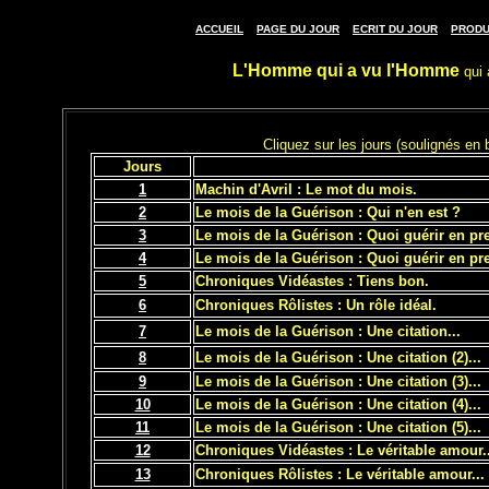
/
/
/
ACCUEIL
PAGE DU JOUR
ECRIT DU JOUR
PRODU
L'Homme qui a vu l'Homme
qui 
Cliquez sur les jours (soulignés en 
Jours
1
Machin d'Avril : Le mot du mois.
2
Le mois de la Guérison : Qui n'en est ?
3
Le mois de la Guérison : Quoi guérir en pr
4
Le mois de la Guérison : Quoi guérir en pre
5
Chroniques Vidéastes : Tiens bon.
6
Chroniques Rôlistes : Un rôle idéal.
7
Le mois de la Guérison : Une citation...
8
Le mois de la Guérison : Une citation (2)...
9
Le mois de la Guérison : Une citation (3)...
10
Le mois de la Guérison : Une citation (4)...
11
Le mois de la Guérison : Une citation (5)...
12
Chroniques Vidéastes : Le véritable amour..
13
Chroniques Rôlistes : Le véritable amour...