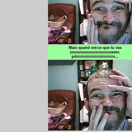
Mais quand est-ce que tu vas
jouuuuuuuuuuuuuuuueeer,
pitiiiiiiiiiiiiiiiiiiiiiiiiiiiiiiin...