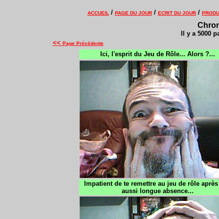
/
/
/
ACCUEIL
PAGE DU JOUR
ECRIT DU JOUR
PRODU
Chron
Il y a 5000 p
<<
Page Précédente
Ici, l'esprit du Jeu de Rôle... Alors ?...
Impatient de te remettre au jeu de rôle aprè
aussi longue absence...