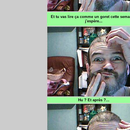
Et tu vas lire ça comme un goret cette sema
j'espère...
Hu ? Et après ?...