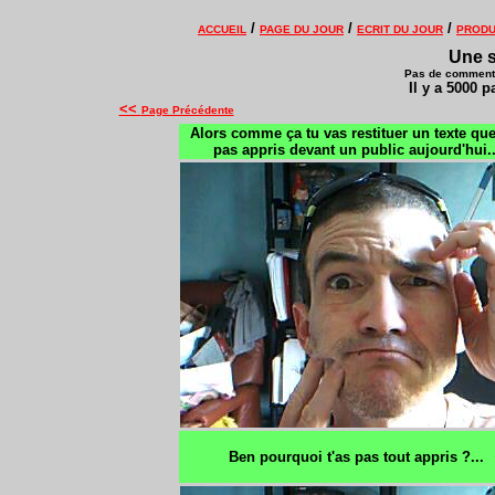
/
/
/
ACCUEIL
PAGE DU JOUR
ECRIT DU JOUR
PRODU
Une s
Pas de commentai
Il y a 5000 p
<<
Page Précédente
Alors comme ça tu vas restituer un texte que
pas appris devant un public aujourd'hui..
Ben pourquoi t'as pas tout appris ?...